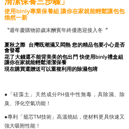
清潔保養三步驟」
使用binly專業保養組 讓你在家就能輕鬆讓包包
煥然一新
〝週年慶購物節歲末酬賓年終優惠迎接入冬〞
夏秋之際 台灣既潮濕又悶熱 您的精品包要小心是否
會發霉
花了大錢還不能背美美的包出門 快使用binly禮盒組
讓你在家就能輕鬆清潔保養
現在購買還贈送可以重複利用的除濕包唷
●「硅藻土」天然成分PH值中性無毒，具除濕、除
臭、淨化空氣功能！
●專利「籠芯TM技術」高溫燒結，使材料更具快速又
強大吸附性能！