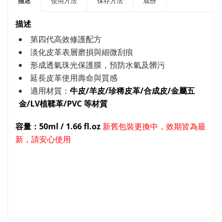
描述
使用方法
保存方法
成份
描述
第四代高效修護配方
淡化皮革表層磨損與細微刮痕
形成透氣珠光保護膜，預防水氣及髒污
延長皮革使用壽命與質感
適用材質：
牛皮/羊皮/珍稀皮革/合成皮/金屬五
金/
LV植鞣革/PVC 等材質
容量：50ml / 1.66 fl.oz
新舊包裝更換中，效期皆為最
新，請安心使用