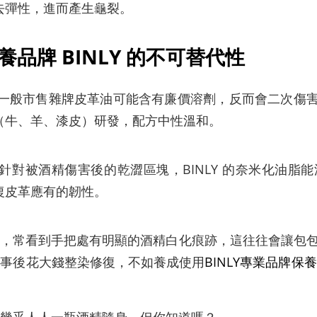
去彈性，進而產生龜裂。
品牌 BINLY 的不可替代性
一般市售雜牌皮革油可能含有廉價溶劑，反而會二次傷害受
（牛、羊、漆皮）研發，配方中性溫和。
針對被酒精傷害後的乾澀區塊，BINLY 的奈米化油脂
復皮革應有的韌性。
，常看到手把處有明顯的酒精白化痕跡，這往往會讓包包
其事後花大錢整染修復，不如養成使用
BINLY專業品牌保養
幾乎人人一瓶酒精隨身，但你知道嗎？