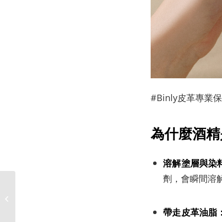
#Binly皮革專業
為什麼酒精
溶解塗層與染
劑，會瞬間溶
Wen Huang 推薦了 Binly專業皮革保
養品牌
帶走皮革油脂