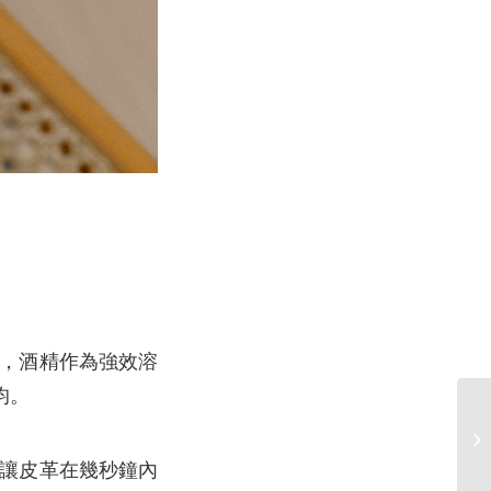
，酒精作為強效溶
均。
方
讓皮革在幾秒鐘內