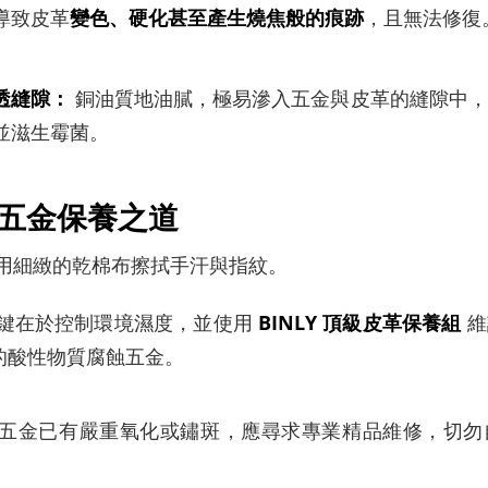
導致皮革
變色、硬化甚至產生燒焦般的痕跡
，且無法修復
透縫隙：
銅油質地油膩，極易滲入五金與皮革的縫隙中，
並滋生霉菌。
五金保養之道
用細緻的乾棉布擦拭手汗與指紋。
鍵在於控制環境濕度，並使用
BINLY 頂級皮革保養組
維
的酸性物質腐蝕五金。
五金已有嚴重氧化或鏽斑，應尋求專業精品維修，切勿