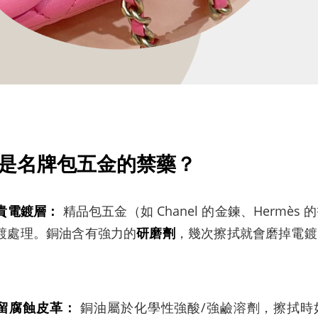
是名牌包五金的禁藥？
貴電鍍層：
精品包五金（如 Chanel 的金鍊、Hermès
鍍處理。銅油含有強力的
研磨劑
，幾次擦拭就會磨掉電鍍
。
留腐蝕皮革：
銅油屬於化學性強酸/強鹼溶劑，擦拭時