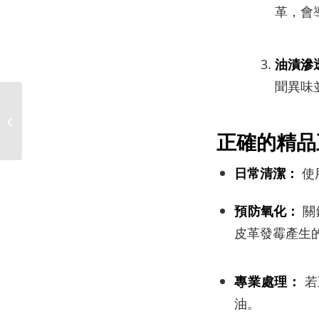
革，會
油漬滲
聞異味
皮革禁止觸碰物質
正確的精品
日常清潔：
使
預防氧化：
關
皮革發霉產生
專業處理：
若
油。