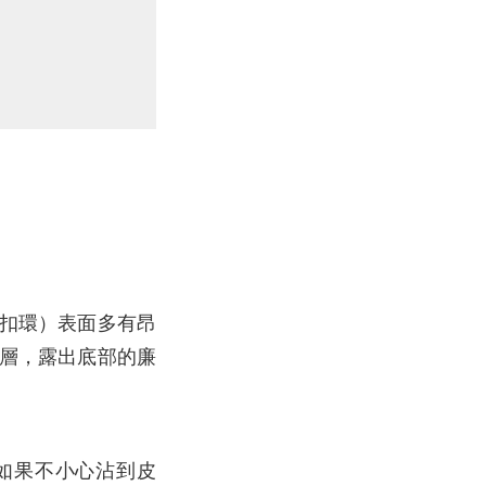
 的扣環）表面多有昂
層，露出底部的廉
如果不小心沾到皮